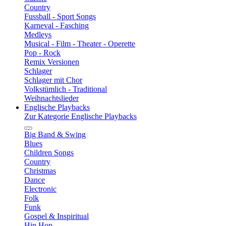
Country
Fussball - Sport Songs
Karneval - Fasching
Medleys
Musical - Film - Theater - Operette
Pop - Rock
Remix Versionen
Schlager
Schlager mit Chor
Volkstümlich - Traditional
Weihnachtslieder
Englische Playbacks
Zur Kategorie Englische Playbacks
Big Band & Swing
Blues
Children Songs
Country
Christmas
Dance
Electronic
Folk
Funk
Gospel & Inspiritual
Hip Hop