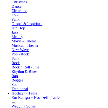
Christmas
Dance
Electronic
Folk
Funk
Gospel & Inspiritual
Hip Hop
Jazz
Medley
Movie - Cinema
Musical - Theater
New Wave
Pop - Rock
Punk
Rock
Rock'n Roll - Jive
Rhythm & Blues
Rap
Reggae
Soul
Traditional
Hochzeit - Taufe
Zur Kategorie Hochzeit - Taufe
Wedding Songs