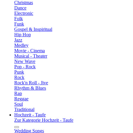
Christmas
Dance
Electronic
Folk
Funk
Gospel & Inspiritual
Hip Hop
Jazz
Medley
Movie - Cinema
Musical - Theater
New Wave
Pop - Rock
Punk
Rock
Rock'n Roll - Jive
Rhythm & Blues
Rap
Reggae
Soul
Traditional
Hochzeit - Taufe
Zur Kategorie Hochzeit - Taufe
Wedding Songs