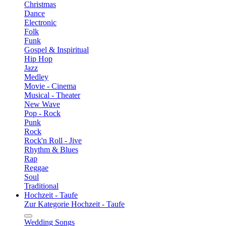
Christmas
Dance
Electronic
Folk
Funk
Gospel & Inspiritual
Hip Hop
Jazz
Medley
Movie - Cinema
Musical - Theater
New Wave
Pop - Rock
Punk
Rock
Rock'n Roll - Jive
Rhythm & Blues
Rap
Reggae
Soul
Traditional
Hochzeit - Taufe
Zur Kategorie Hochzeit - Taufe
Wedding Songs